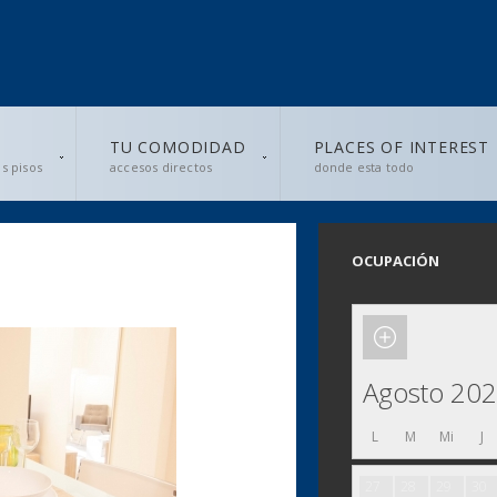
S
TU COMODIDAD
PLACES OF INTEREST
s pisos
accesos directos
donde esta todo
OCUPACIÓN
Agosto 20
L
M
Mi
J
27
28
29
30