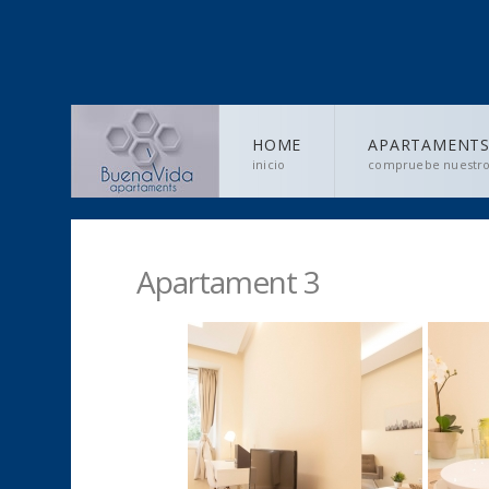
HOME
APARTAMENT
inicio
compruebe nuestro
CONTACT
Apartament 3
para ponerse en contacto