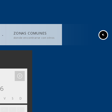
ZONAS COMUNES
donde encontrarse con otros
26
V
S
D
31
1
2